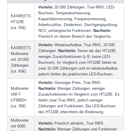
Vorteile:
20.000 Zählungen, True RMS, LED-
Buchsen, Temperaturmessung,
KAIWEETS
Kapazitätsmessung, Frequenzmessung,
HT118E
Arbeitszyklus, Diodentest, Durchgangsprüfung,
(ca. 55€)
NCV, umfangreiche Funktionen.
Nachteile:
Preislich im oberen Bereich des Vergleichs.
Vorteile:
Wiederaufladbar, True RMS, 10.000
KAIWEETS
Zählungen.
Nachteile:
Teurer als das HT118E,
Multimeter
weniger Zusatzfunktionen (z.B. keine LED-
mit 10.000
Buchsen). Im Vergleich zum HT118E bietet es
Zählungen
zwar 10.000 Zählungen und ist wiederaufladbar,
(ca. 65€)
jedoch fehlen die praktischen LED-Buchsen.
Vorteile:
Günstiger Preis, True RMS.
Multimeter
Nachteile:
Weniger Zählungen, weniger
UNI-T
Zusatzfunktionen im Vergleich zum HT118E. Es
UT890D+
bietet zwar True RMS, jedoch weniger
(ca. 35€)
Zählungen und Funktionen. Die LED-Buchsen
des HT118E erleichtern die Bedienung.
Multimeter
Vorteile:
Preislich attraktiv, True RMS.
mit 6000
Nachteile:
Weniger Zählungen und Funktionen