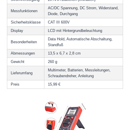
AC/DC Spannung, DC Strom, Widerstand,
Messfunktionen
Diode, Durchgang
Sicherheitsklasse
CAT III 600V
Display
LCD mit Hintergrundbeleuchtung
Data Hold, Automatische Abschaltung,
Besonderheiten
Standfuß
Abmessungen
13,5 x 6,7 x 2,8 cm
Gewicht
260 g
Multimeter, Batterien, Messleitungen,
Lieferumfang
Schraubendreher, Anleitung
Preis
15,99 €